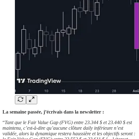
La semaine passée, j’écrivais dans la newsletter :
“
Tant que le Fair Value Gap (FVG) entre 23.344 $ et 23.440 $ est
maintenu, c’est-à-dire qu’aucune clôture daily inférieure n’est
validée, alors la dynamique restera haussière et les objectifs seront :