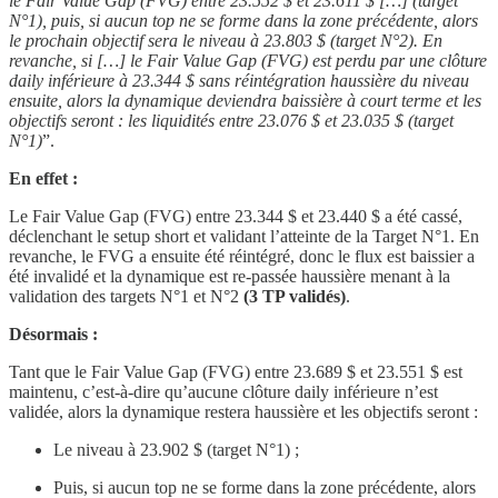
le Fair Value Gap (FVG) entre 23.552 $ et 23.611 $ […] (target
N°1), puis, si aucun top ne se forme dans la zone précédente, alors
le prochain objectif sera le niveau à 23.803 $ (target N°2). En
revanche, si […] le Fair Value Gap (FVG) est perdu par une clôture
daily inférieure à 23.344 $ sans réintégration haussière du niveau
ensuite, alors la dynamique deviendra baissière à court terme et les
objectifs seront : les liquidités entre 23.076 $ et 23.035 $ (target
N°1)
”.
En effet :
Le Fair Value Gap (FVG) entre 23.344 $ et 23.440 $
a été cassé,
déclenchant le setup short et validant l’atteinte de la Target N°1. En
revanche, le FVG a ensuite été réintégré, donc le flux est baissier a
été invalidé et la dynamique est re-passée haussière menant à la
validation des targets N°1 et N°2
(3 TP validés)
.
Désormais :
Tant que le Fair Value Gap (FVG) entre 23.689 $ et 23.551 $ est
maintenu, c’est-à-dire qu’aucune clôture daily inférieure n’est
validée, alors la dynamique restera haussière et les objectifs seront :
Le niveau à 23.902 $ (target N°1) ;
Puis, si aucun top ne se forme dans la zone précédente, alors