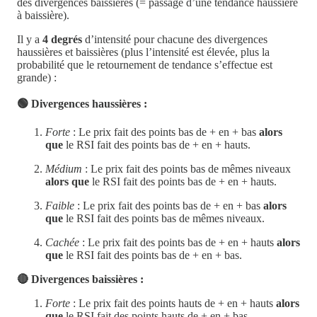
des divergences baissières (= passage d’une tendance haussière
à baissière).
Il y a
4 degrés
d’intensité pour chacune des divergences
haussières et baissières (plus l’intensité est élevée, plus la
probabilité que le retournement de tendance s’effectue est
grande) :
🟢 Divergences haussières :
Forte
: Le prix fait des points bas de + en + bas
alors
que
le RSI fait des points bas de + en + hauts.
Médium
: Le prix fait des points bas de mêmes niveaux
alors que
le RSI fait des points bas de + en + hauts.
Faible
: Le prix fait des points bas de + en + bas
alors
que
le RSI fait des points bas de mêmes niveaux.
Cachée
: Le prix fait des points bas de + en + hauts
alors
que
le RSI fait des points bas de + en + bas.
🔴 Divergences baissières :
Forte
: Le prix fait des points hauts de + en + hauts
alors
que
le RSI fait des points hauts de + en + bas.