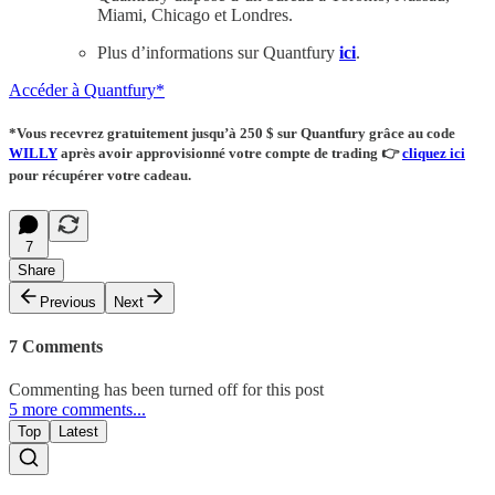
Miami, Chicago et Londres.
Plus d’informations sur Quantfury
ici
.
Accéder à Quantfury*
*Vous recevrez
gratuitement
jusqu’à 250 $ sur Quantfury
grâce au code
WILLY
après avoir approvisionné votre compte de trading
👉
cliquez ici
pour récupérer votre cadeau.
7
Share
Previous
Next
7 Comments
Commenting has been turned off for this post
5 more comments...
Top
Latest