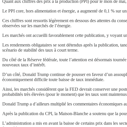
Quant aux chiffres des prix à la production (PPI) pour le mois de mai, 
Le PPI core, hors alimentation et énergie, a augmenté de 0,1 % sur un
Ces chiffres sont ressortis légèrement en dessous des attentes du cons
observées sur les marchés de l’énergie.
Les marchés ont accueilli favorablement cette publication, y voyant u
Les rendements obligataires se sont détendus après la publication, ta
scénario de stabilité des taux à court terme.
Du côté de la Réserve fédérale, toute l’attention est désormais tourné
nouveaux taux d’intérêt.
D’un côté, Donald Trump continue de pousser en faveur d’un assoupliss
économiquement difficile toute baisse de taux immédiate.
Ainsi, les marchés considèrent que la FED devrait conserver une postu
probabilités très élevées (pour le moment) que les taux sont maintenus
Donald Trump a d’ailleurs multiplié les commentaires économiques au
Après la publication du CPI, la Maison-Blanche a soutenu que la poussée
L’administration a mis en avant la baisse de certains prix dans les s