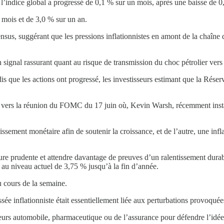
l’indice global a progressé de 0,1 % sur un mois, après une baisse de 0,2
 mois et de 3,0 % sur un an.
ensus, suggérant que les pressions inflationnistes en amont de la chaîne
n signal rassurant quant au risque de transmission du choc pétrolier ver
ndis que les actions ont progressé, les investisseurs estimant que la Ré
e vers la réunion du FOMC du 17 juin où, Kevin Warsh, récemment install
ement monétaire afin de soutenir la croissance, et de l’autre, une inf
re prudente et attendre davantage de preuves d’un ralentissement durab
 au niveau actuel de 3,75 % jusqu’à la fin d’année.
 cours de la semaine.
 inflationniste était essentiellement liée aux perturbations provoquées 
ecteurs automobile, pharmaceutique ou de l’assurance pour défendre l’i