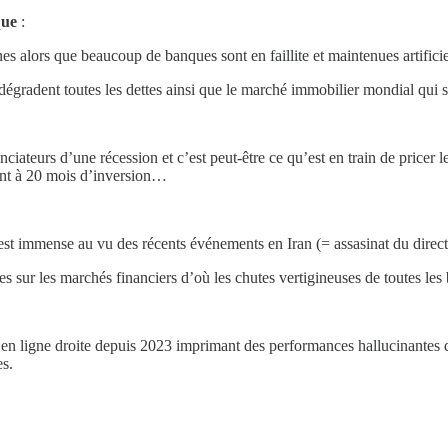
que
:
 alors que beaucoup de banques sont en faillite et maintenues artifici
et dégradent toutes les dettes ainsi que le marché immobilier mondial qui
teurs d’une récession et c’est peut-être ce qu’est en train de pricer le
ent à 20 mois d’inversion…
es, est immense au vu des récents événements en Iran (= assasinat du dir
cées sur les marchés financiers d’où les chutes vertigineuses de toutes
en ligne droite depuis 2023 imprimant des performances hallucinantes don
s.