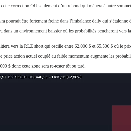
if de cette correction OU seulement d’un rebond qui mènera à autre somme
ra pourrait être fortement freiné dans l’imbalance daily qui s’étalonne
ra dans un environnement baissier où les probabilités pencheront vers 
itiera vers la RLZ short qui oscille entre 62.000 $ et 65.500 $ où le prix
et le price action actuel couplé au faible momentum augmente les probab
000 $ donc cette zone sera re-tester tôt ou tard.