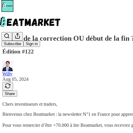
🧩 Fin de la correction OU début de la fin 
Subscribe
Sign in
Édition #122
Willy
Aug 05, 2024
Share
Chers investisseurs et traders,
Bienvenus chez Beatmarket : la newsletter N°1 en France pour apprendr
Pour vous remercier d’être +70.000 à lire Beatmarket,
vous recevrez