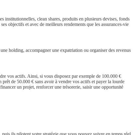
 institutionnelles, clean shares, produits en plusieurs devises, fonds
à ses objectifs et avec de meilleurs rendements que les assurances-vie
 via une holding, accompagner une expatriation ou organiser des revenus
dre vos actifs. Ainsi, si vous disposez par exemple de 100.000 €
 prêt de 50.000 € sans avoir à vendre vos actifs et payer la lourde
financer un projet, renforcer une trésorerie, saisir une opportunité
e, puis ils pilotent votre stratégie que vous pouvez suivre en temps réel