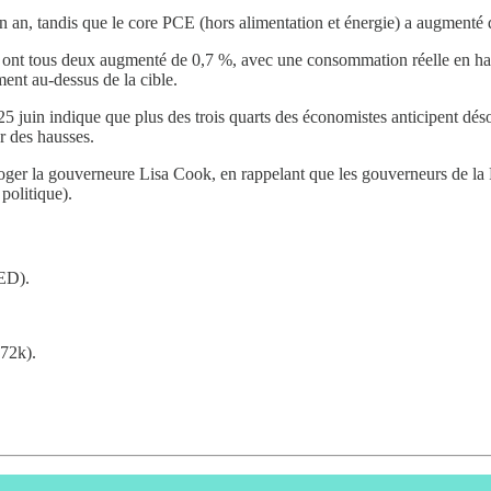
n an, tandis que le core PCE (hors alimentation et énergie) a augmenté 
ont tous deux augmenté de 0,7 %, avec une consommation réelle en haus
ment au-dessus de la cible.
5 juin indique que plus des trois quarts des économistes anticipent dé
r des hausses.
ger la gouverneure Lisa Cook, en rappelant que les gouverneurs de la 
politique).
FED).
172k).