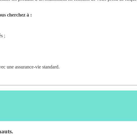
ous cherchez à :
s ;
ec une assurance-vie standard.
hauts.