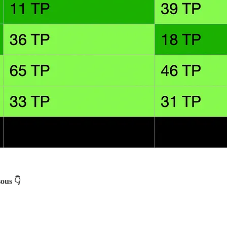
sous 👇