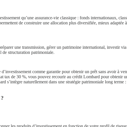
tissement qu’une assurance-vie classique : fonds internationaux, classes
permettent de construire une allocation plus diversifiée, mieux adaptée 
: préparer une transmission, gérer un patrimoine international, investir
il de structuration patrimoniale.
e d’investissement comme garantie pour obtenir un prêt sans avoir à ven
lat tax de 30 %, vous pouvez recourir au crédit Lombard pour obtenir un
ard s’intègre naturellement dans une stratégie patrimoniale long terme : 
 ?
tionner les produits d’investissement en fonction de votre profil de risqu