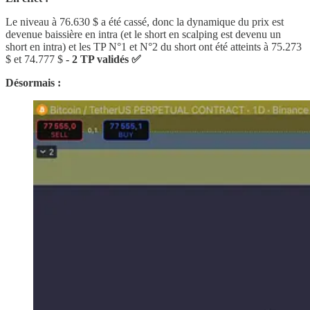
Le niveau à 76.630 $ a été cassé, donc la dynamique du prix est
devenue baissière en intra (et le short en scalping est devenu un
short en intra) et les TP N°1 et N°2 du short ont été atteints à 75.273
$ et 74.777 $
- 2 TP validés ✅
Désormais :