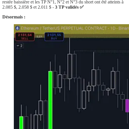
restée baissière et les TP N°1, N°2 et N°3 du short ont été atteints à
2.085 $, 2.058 $ et 2.011 $ -
3 TP validés ✅
Désormais :