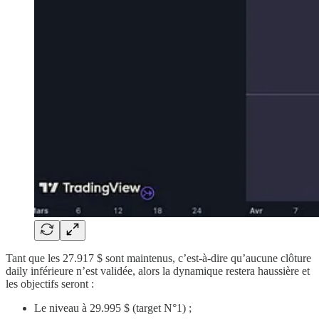
Tant que les 27.917 $ sont maintenus, c’est-à-dire qu’aucune clôture
daily inférieure n’est validée, alors la dynamique restera haussière et
les objectifs seront :
Le niveau à 29.995 $ (target N°1) ;