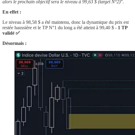
alors le prochain objectif sera le niveau à 99,63 $ (target N°2)
”.
En effet :
Le niveau à 98,58 $ a été maintenu, donc la dynamique du prix est
restée haussière et le TP N°1 du long a été atteint à 99,40 $ -
1 TP
validé ✅
Désormais :