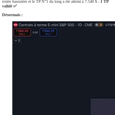
restée haussière et le TP N°1 du long a été atteint à 7.540 $
- 1 TP
validé ✅
Désormais :