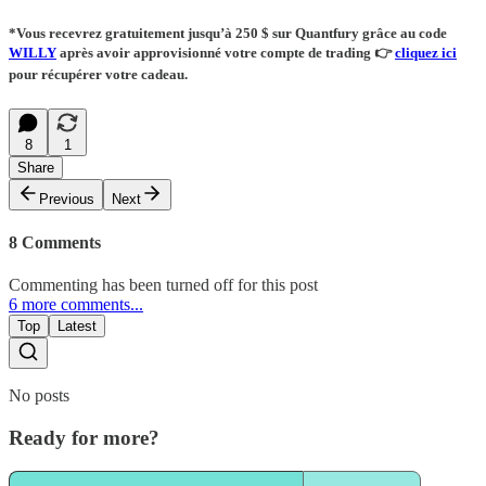
*Vous recevrez
gratuitement
jusqu’à 250 $ sur Quantfury
grâce au code
WILLY
après avoir approvisionné votre compte de trading
👉
cliquez ici
pour récupérer votre cadeau.
8
1
Share
Previous
Next
8 Comments
Commenting has been turned off for this post
6 more comments...
Top
Latest
No posts
Ready for more?