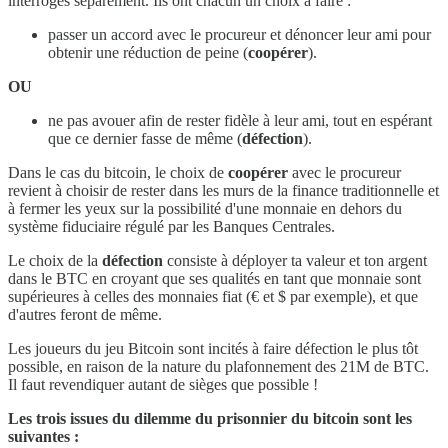
interrogés séparément. Ils ont chacun un choix à faire :
passer un accord avec le procureur et dénoncer leur ami pour
obtenir une réduction de peine (
coopérer
).
OU
ne pas avouer afin de rester fidèle à leur ami, tout en espérant
que ce dernier fasse de même (
défection
).
Dans le cas du bitcoin, le choix de
coopérer
avec le procureur
revient à choisir de rester dans les murs de la finance traditionnelle et
à fermer les yeux sur la possibilité d'une monnaie en dehors du
système fiduciaire régulé par les Banques Centrales.
Le choix de la
défection
consiste à déployer ta valeur et ton argent
dans le BTC en croyant que ses qualités en tant que monnaie sont
supérieures à celles des monnaies fiat (€ et $ par exemple), et que
d'autres feront de même.
Les joueurs du jeu Bitcoin sont incités à faire défection le plus tôt
possible, en raison de la nature du plafonnement des 21M de BTC.
Il faut revendiquer autant de sièges que possible !
Les trois issues du dilemme du prisonnier du bitcoin sont les
suivantes :