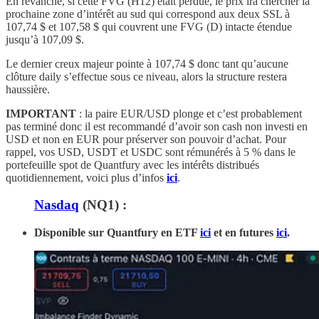
En revanche, si cette FVG (H12) était perdue, le prix ira chercher la
prochaine zone d’intérêt au sud qui correspond aux deux SSL à
107,74 $ et 107,58 $ qui couvrent une FVG (D) intacte étendue
jusqu’à 107,09 $.
Le dernier creux majeur pointe à 107,74 $ donc tant qu’aucune
clôture daily s’effectue sous ce niveau, alors la structure restera
haussière.
IMPORTANT
: la paire EUR/USD plonge et c’est probablement
pas terminé donc il est recommandé d’avoir son cash non investi en
USD et non en EUR pour préserver son pouvoir d’achat. Pour
rappel, vos USD, USDT et USDC sont rémunérés à 5 % dans le
portefeuille spot de Quantfury avec les intérêts distribués
quotidiennement, voici plus d’infos
ici
.
Nasdaq
(NQ1) :
Disponible sur Quantfury
en ETF
ici
et en futures
ici
.