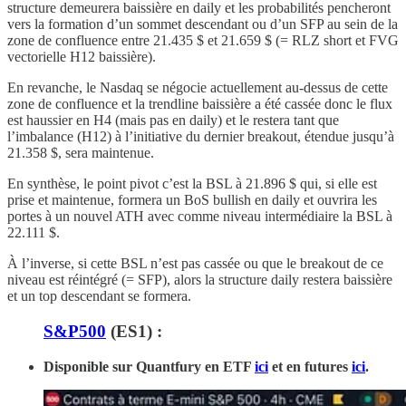
structure demeurera baissière en daily et les probabilités pencheront
vers la formation d’un sommet descendant ou d’un SFP au sein de la
zone de confluence entre 21.435 $ et 21.659 $ (= RLZ short et FVG
vectorielle H12 baissière).
En revanche, le Nasdaq se négocie actuellement au-dessus de cette
zone de confluence et la trendline baissière a été cassée donc le flux
est haussier en H4 (mais pas en daily) et le restera tant que
l’imbalance (H12) à l’initiative du dernier breakout, étendue jusqu’à
21.358 $, sera maintenue.
En synthèse, le point pivot c’est la BSL à 21.896 $ qui, si elle est
prise et maintenue, formera un BoS bullish en daily et ouvrira les
portes à un nouvel ATH avec comme niveau intermédiaire la BSL à
22.111 $.
À l’inverse, si cette BSL n’est pas cassée ou que le breakout de ce
niveau est réintégré (= SFP), alors la structure daily restera baissière
et un top descendant se formera.
S&P500
(ES1) :
Disponible sur Quantfury
en ETF
ici
et en futures
ici
.