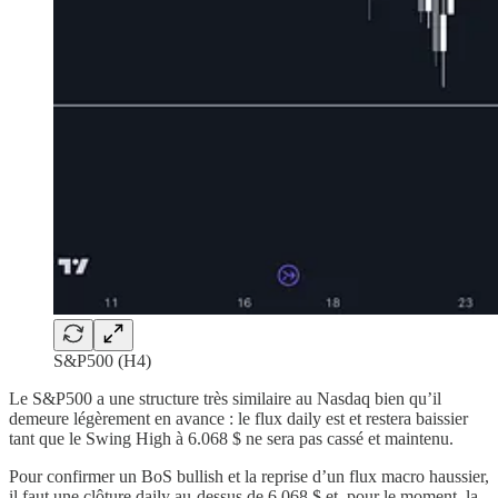
S&P500 (H4)
Le S&P500 a une structure très similaire au Nasdaq bien qu’il
demeure légèrement en avance : le flux daily est et restera baissier
tant que le Swing High à 6.068 $ ne sera pas cassé et maintenu.
Pour confirmer un BoS bullish et la reprise d’un flux macro haussier,
il faut une clôture daily au-dessus de 6.068 $ et, pour le moment, la