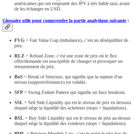
américaines qui ont emprunté des JPY à très faible taux avant
de les échanger en USD.
Glossaire utile pour comprendre la partie analytique suivante
:
FVG
= Fair Value Gap (imbalance), c’est un déséquilibre de
prix.
RLZ
= Reload Zone, c’est une zone de prix où le flux
offre/demande est susceptible de changer et provoquer un
retournement du prix.
BoS
= Break of Structure, qui signifie que la rupture d'un
niveau (support/résistance) est validée.
SFP
= Swing Failure Pattern qui signifie un faux breakout.
SSL
= Sell Side Liquidity qui est le niveau de prix en dessous
duquel siège la liquidité des acheteurs (stops + liquidations).
BSL
= Buy Side Liquidity qui est le niveau de prix au-dessus
duquel siège la liquidité des vendeurs (stops + liquidations).
PML
= Previous Monthly Low, c’est le point le plus bas du