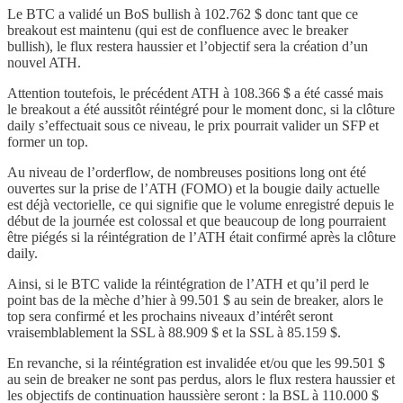
Le BTC a validé un BoS bullish à 102.762 $ donc tant que ce
breakout est maintenu (qui est de confluence avec le breaker
bullish), le flux restera haussier et l’objectif sera la création d’un
nouvel ATH.
Attention toutefois, le précédent ATH à 108.366 $ a été cassé mais
le breakout a été aussitôt réintégré pour le moment donc, si la clôture
daily s’effectuait sous ce niveau, le prix pourrait valider un SFP et
former un top.
Au niveau de l’orderflow, de nombreuses positions long ont été
ouvertes sur la prise de l’ATH (FOMO) et la bougie daily actuelle
est déjà vectorielle, ce qui signifie que le volume enregistré depuis le
début de la journée est colossal et que beaucoup de long pourraient
être piégés si la réintégration de l’ATH était confirmé après la clôture
daily.
Ainsi, si le BTC valide la réintégration de l’ATH et qu’il perd le
point bas de la mèche d’hier à 99.501 $ au sein de breaker, alors le
top sera confirmé et les prochains niveaux d’intérêt seront
vraisemblablement la SSL à 88.909 $ et la SSL à 85.159 $.
En revanche, si la réintégration est invalidée et/ou que les 99.501 $
au sein de breaker ne sont pas perdus, alors le flux restera haussier et
les objectifs de continuation haussière seront : la BSL à 110.000 $