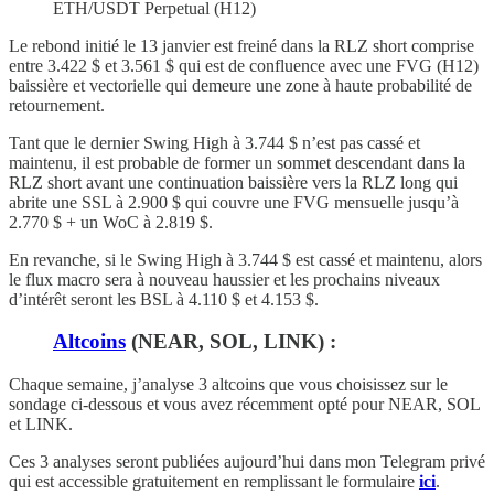
ETH/USDT Perpetual (H12)
Le rebond initié le 13 janvier est freiné dans la RLZ short comprise
entre 3.422 $ et 3.561 $ qui est de confluence avec une FVG (H12)
baissière et vectorielle qui demeure une zone à haute probabilité de
retournement.
Tant que le dernier Swing High à 3.744 $ n’est pas cassé et
maintenu, il est probable de former un sommet descendant dans la
RLZ short avant une continuation baissière vers la RLZ long qui
abrite une SSL à 2.900 $ qui couvre une FVG mensuelle jusqu’à
2.770 $ + un WoC à 2.819 $.
En revanche, si le Swing High à 3.744 $ est cassé et maintenu, alors
le flux macro sera à nouveau haussier et les prochains niveaux
d’intérêt seront les BSL à 4.110 $ et 4.153 $.
Altcoins
(NEAR, SOL, LINK) :
Chaque semaine, j’analyse 3 altcoins que vous choisissez sur le
sondage ci-dessous et vous avez récemment opté pour NEAR, SOL
et LINK.
Ces 3 analyses seront publiées aujourd’hui dans mon Telegram privé
qui est accessible gratuitement en remplissant le formulaire
ici
.