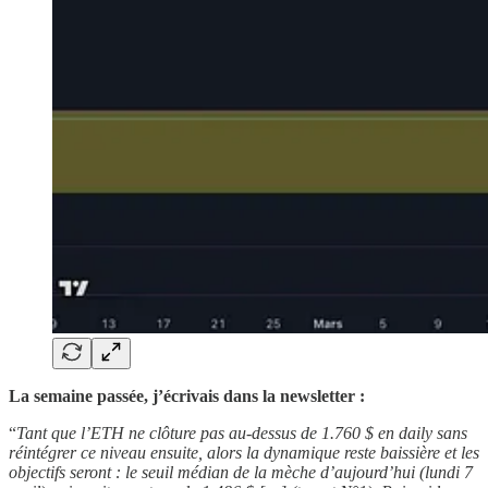
La semaine passée, j’écrivais dans la newsletter :
“
Tant que l’ETH ne clôture pas au-dessus de 1.760 $ en daily sans
réintégrer ce niveau ensuite, alors la dynamique reste baissière et les
objectifs seront : le seuil médian de la mèche d’aujourd’hui (lundi 7