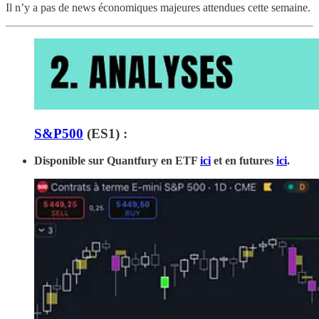
Il n’y a pas de news économiques majeures attendues cette semaine.
S&P500
(ES1) :
Disponible sur Quantfury
en ETF
ici
et en futures
ici
.