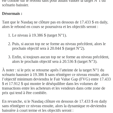
été comblé sur le rebond sans pour autant valider la target N°1 du
scénario baissier.
Désormais :
Tant que le Nasdaq ne clôture pas en dessous de 17.433 $ en daily,
alors le rebond en cours se poursuivra et les objectifs seront :
Le niveau à 19.386 $ (target N°1).
Puis, si aucun top ne se forme au niveau précédent, alors le
prochain objectif sera à 20.044 $ (target N°2).
Enfin, si toujours aucun top ne se forme au niveau précédent,
alors le prochain objectif sera à 20.536 $ (target N°3).
À noter : si le prix se retourne après l’atteinte de la target N°1 du
scénario haussier à 19.386 $ sans réintégrer ce niveau ensuite, alors
l’objectif minimum deviendra le Fair Value Gap (FVG) entre 17.433
$ et 17.912 $ qui montre le déséquilibre dans les volumes de
transactions entre les acheteurs et les vendeurs dans cette zone de
prix qui tend à être comblée.
En revanche, si le Nasdaq clôture en dessous de 17.433 $ en daily
sans réintégrer ce niveau ensuite, alors la dynamique re-deviendra
baissière à court terme et les objectifs seront :