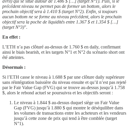
avril) qui se situe autour de 1.486 $ […] (target N°1). Puis, si le
précédent niveau ne permet pas de former un bottom, alors le
prochain objectif sera à 1.410 $ (target N°2). Enfin, si toujours
aucun bottom ne se forme au niveau précédent, alors le prochain
objectif sera la poche de liquidités entre 1.367 $ et 1.354 $ […]
(target N°3)
”.
En effet :
L’ETH n’a pas clôturé au-dessus de 1.760 $ en daily, confirmant
ainsi le biais bearish, et les targets N°1 et N°2 du scénario short ont
été atteintes.
Désormais :
Si l’ETH casse le niveau à 1.688 $ par une clôture daily supérieure
sans réintégration baissière du niveau ensuite et qu’il n’est pas rejeté
par le Fair Value Gap (FVG) qui se trouve au-dessus jusqu’à 1.758
$, alors le rebond actuel se poursuivra et les objectifs seront :
Le niveau à 1.844 $ au-dessus duquel siège un Fair Value
Gap (FVG) jusqu’à 1.880 $ qui montre le déséquilibre dans
les volumes de transactions entre les acheteurs et les vendeurs
jusqu’à cette zone de prix qui tend à être comblée (target
N°1).