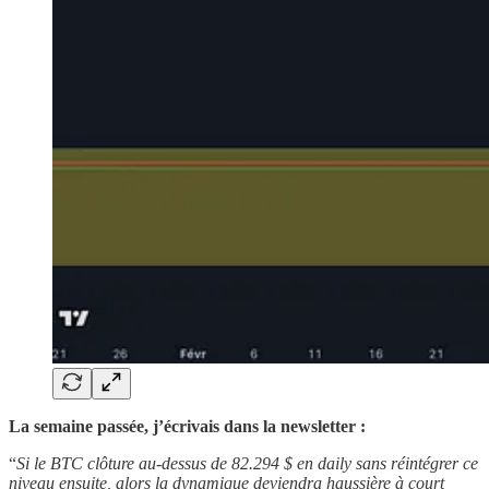
La semaine passée, j’écrivais dans la newsletter :
“
Si le BTC clôture au-dessus de 82.294 $ en daily sans réintégrer ce
niveau ensuite, alors la dynamique deviendra haussière à court