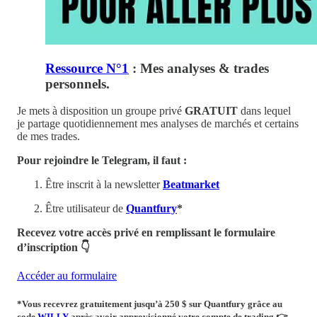
Ressource N°1
: Mes analyses & trades
personnels.
Je mets à disposition un groupe privé
GRATUIT
dans lequel
je partage quotidiennement mes analyses de marchés et certains
de mes trades.
Pour rejoindre le Telegram, il faut :
Être inscrit à la newsletter
Beatmarket
Être utilisateur de
Quantfury
*
Recevez votre accès privé en remplissant le formulaire
d’inscription 👇
Accéder au formulaire
*Vous recevrez
gratuitement
jusqu’à 250 $ sur Quantfury
grâce au
code
WILLY
après avoir approvisionné votre compte de trading
👉