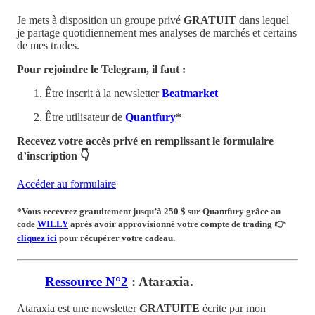
Je mets à disposition un groupe privé
GRATUIT
dans lequel
je partage quotidiennement mes analyses de marchés et certains
de mes trades.
Pour rejoindre le Telegram, il faut :
Être inscrit à la newsletter
Beatmarket
Être utilisateur de
Quantfury
*
Recevez votre accès privé en remplissant le formulaire
d’inscription 👇
Accéder au formulaire
*Vous recevrez
gratuitement
jusqu’à 250 $ sur Quantfury
grâce au
code
WILLY
après avoir approvisionné votre compte de trading
👉
cliquez ici
pour récupérer votre cadeau.
Ressource N°2
: Ataraxia.
Ataraxia est une newsletter
GRATUITE
écrite par mon