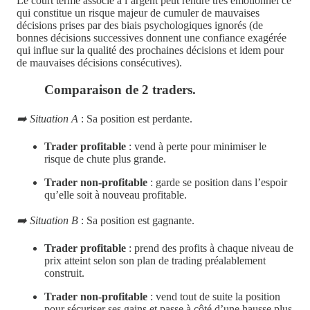
Le court terme associé à l’argent peut rendre très émotionnel ce
qui constitue un risque majeur de cumuler de mauvaises
décisions prises par des biais psychologiques ignorés (de
bonnes décisions successives donnent une confiance exagérée
qui influe sur la qualité des prochaines décisions et idem pour
de mauvaises décisions consécutives).
Comparaison de 2 traders.
➡️ Situation A
: Sa position est perdante.
Trader profitable
: vend à perte pour minimiser le
risque de chute plus grande.
Trader non-profitable
: garde se position dans l’espoir
qu’elle soit à nouveau profitable.
➡️ Situation B
: Sa position est gagnante.
Trader profitable
: prend des profits à chaque niveau de
prix atteint selon son plan de trading préalablement
construit.
Trader non-profitable
: vend tout de suite la position
pour sécuriser ses gains et passe à côté d’une hausse plus