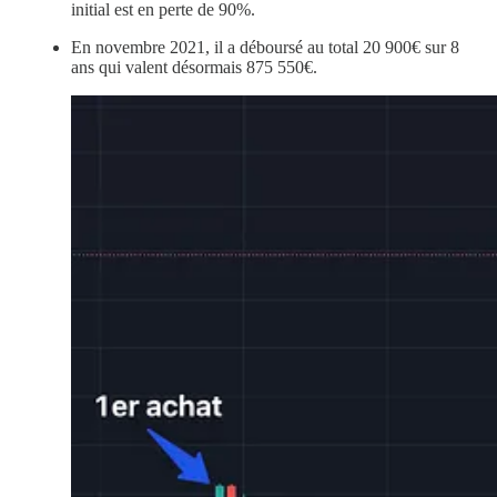
initial est en perte de 90%.
En novembre 2021, il a déboursé au total 20 900€ sur 8
ans qui valent désormais 875 550€.