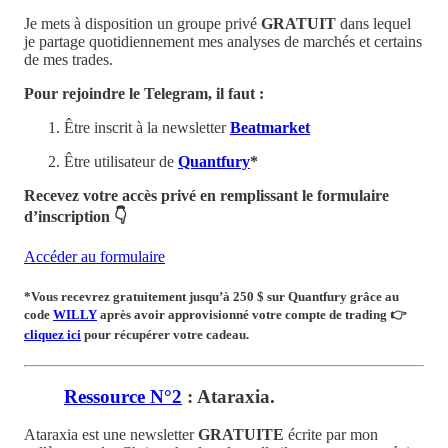
Je mets à disposition un groupe privé
GRATUIT
dans lequel
je partage quotidiennement mes analyses de marchés et certains
de mes trades.
Pour rejoindre le Telegram, il faut :
Être inscrit à la newsletter
Beatmarket
Être utilisateur de
Quantfury
*
Recevez votre accès privé en remplissant le formulaire
d’inscription 👇
Accéder au formulaire
*Vous recevrez
gratuitement
jusqu’à 250 $ sur Quantfury
grâce au
code
WILLY
après avoir approvisionné votre compte de trading
👉
cliquez ici
pour récupérer votre cadeau.
Ressource N°2
: Ataraxia.
Ataraxia est une newsletter
GRATUITE
écrite par mon