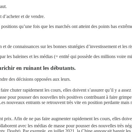
aut.
t d’acheter et de vendre.
s positions qu’une fois que les marchés ont atteint des points bas extrêm
et de connaissances sur les bonnes stratégies d’investissement et les ri
 les baleines et les médias (= entité qui possède des millions voire mil
nrichir en ruinant les débutants
.
rendre des décisions opposées aux leurs.
aire chuter rapidement les cours, elles doivent s’assurer qu’il y a assez
sse pour pousser des nouvelles très positives contribuant à faire grimp
Les nouveaux entrants se retrouvent très vite en position perdante mais ne
t prix. Afin de ne pas faire augmenter rapidement les cours, elles doive
ollaborent avec les médias de masse pour pousser des nouvelles très néga
y, Doubt). Par exemple, en juillet 2021, la Chine annonçait bannir les 