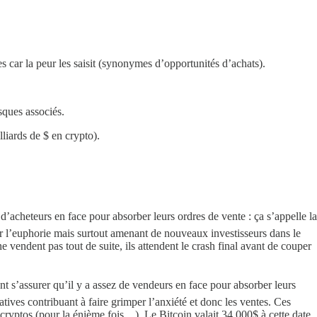
es car la peur les saisit (synonymes d’opportunités d’achats).
sques associés.
liards de $ en crypto).
 d’acheteurs en face pour absorber leurs ordres de vente : ça s’appelle la
er l’euphorie mais surtout amenant de nouveaux investisseurs dans le
 vendent pas tout de suite, ils attendent le crash final avant de couper
nt s’assurer qu’il y a assez de vendeurs en face pour absorber leurs
tives contribuant à faire grimper l’anxiété et donc les ventes. Ces
cryptos (pour la énième fois…). Le Bitcoin valait 34.000$ à cette date.