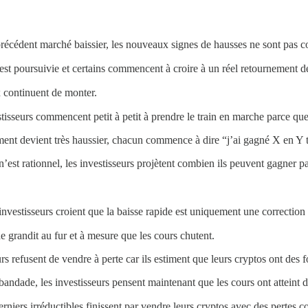
récédent marché baissier, les nouveaux signes de hausses ne sont pas 
st poursuivie et certains commencent à croire à un réel retournement d
 continuent de monter.
isseurs commencent petit à petit à prendre le train en marche parce que l
ent devient très haussier, chacun commence à dire “j’ai gagné X en Y t
n’est rationnel, les investisseurs projètent combien ils peuvent gagner p
nvestisseurs croient que la baisse rapide est uniquement une correctio
 grandit au fur et à mesure que les cours chutent.
rs refusent de vendre à perte car ils estiment que leurs cryptos ont d
andade, les investisseurs pensent maintenant que les cours ont atteint d
niers irréductibles finissent par vendre leurs cryptos avec des pertes c