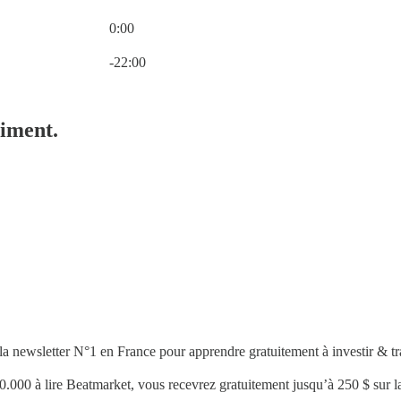
0:00
Current time: 0:00 / Total time: -22:00
-22:00
timent.
a newsletter N°1 en France pour apprendre gratuitement à investir & tra
0.000 à lire Beatmarket,
vous recevrez
gratuitement
jusqu’à 250 $
sur 