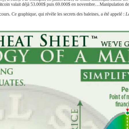
e Bitcoin valait déjà 53.000$ puis 69.000$ en novembre…Manipulation de
urs. Ce graphique, qui révèle les secrets des baleines, a été appelé :
L