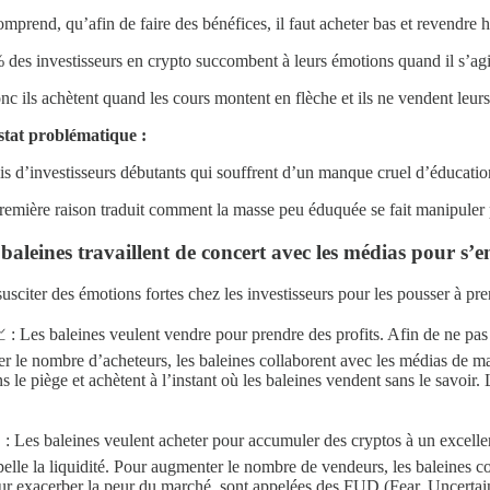
rend, qu’afin de faire des bénéfices, il faut acheter bas et revendre h
 des investisseurs en crypto succombent à leurs émotions quand il s’agi
onc ils achètent quand les cours montent en flèche et ils ne vendent leur
nstat problématique :
s d’investisseurs débutants qui souffrent d’un manque cruel d’éducation 
emière raison traduit comment la masse peu éduquée se fait manipuler par
baleines travaillent de concert avec les médias pour s’e
 susciter des émotions fortes chez les investisseurs pour les pousser à p
 : Les baleines veulent vendre pour prendre des profits. Afin de ne pas f
er le nombre d’acheteurs, les baleines collaborent avec les médias de ma
le piège et achètent à l’instant où les baleines vendent sans le savoir. 
: Les baleines veulent acheter pour accumuler des cryptos à un excellen
pelle la liquidité. Pour augmenter le nombre de vendeurs, les baleines c
ur exacerber la peur du marché, sont appelées des FUD (Fear, Uncertaint