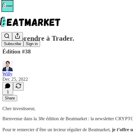
🧩 Apprendre à Trader.
Subscribe
Sign in
Édition #38
Willy
Dec 25, 2022
1
Share
Cher investisseur,
Bienvenue dans la 38e édition de Beatmarket : la newsletter CRYPTO 
Pour te remercier d’être un lecteur régulier de Beatmarket,
je t’offre