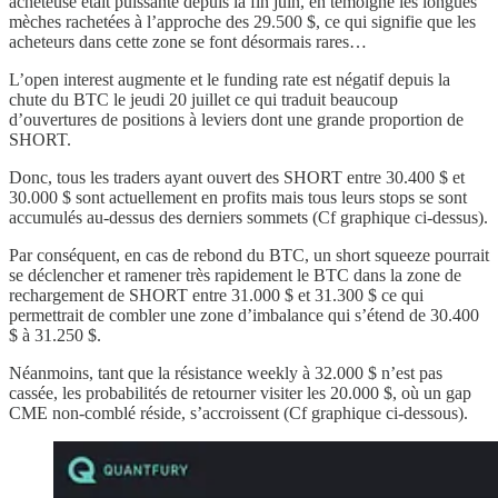
acheteuse était puissante depuis la fin juin, en témoigne les longues
mèches rachetées à l’approche des 29.500 $, ce qui signifie que les
acheteurs dans cette zone se font désormais rares…
L’open interest augmente et le funding rate est négatif depuis la
chute du BTC le jeudi 20 juillet ce qui traduit beaucoup
d’ouvertures de positions à leviers dont une grande proportion de
SHORT.
Donc, tous les traders ayant ouvert des SHORT entre 30.400 $ et
30.000 $ sont actuellement en profits mais tous leurs stops se sont
accumulés au-dessus des derniers sommets (Cf graphique ci-dessus).
Par conséquent, en cas de rebond du BTC, un short squeeze pourrait
se déclencher et ramener très rapidement le BTC dans la zone de
rechargement de SHORT entre 31.000 $ et 31.300 $ ce qui
permettrait de combler une zone d’imbalance qui s’étend de 30.400
$ à 31.250 $.
Néanmoins, tant que la résistance weekly à 32.000 $ n’est pas
cassée, les probabilités de retourner visiter les 20.000 $, où un gap
CME non-comblé réside, s’accroissent (Cf graphique ci-dessous).